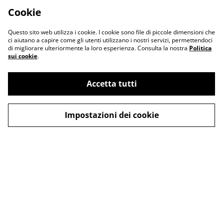
Cookie
Questo sito web utilizza i cookie. I cookie sono file di piccole dimensioni che
ci aiutano a capire come gli utenti utilizzano i nostri servizi, permettendoci
di migliorare ulteriormente la loro esperienza. Consulta la nostra
Politica
sui cookie
.
Accetta tutti
Impostazioni dei cookie
Informativa sulla
Terms and
privacy
conditions
© 2026
Merlin Visual