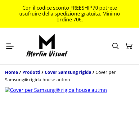
Con il codice sconto FREESHIP70 potrete
usufruire della spedizione gratuita. Minimo
ordine 70€.
Home
/
Prodotti
/
Cover Samsung rigida
/
Cover per
Samsung® rigida house autmn