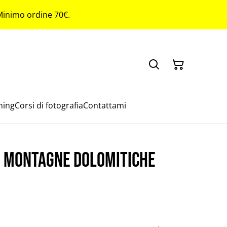
 Minimo ordine 70€.
ming
Corsi di fotografia
Contattami
 Montagne Dolomitiche