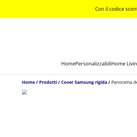
Con il codice scon
Home
Personalizzabili
Home Livi
Home
/
Prodotti
/
Cover Samsung rigida
/
Panorama de