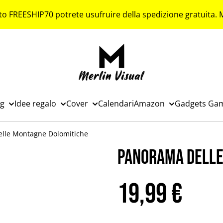
to FREESHIP70 potrete usufruire della spedizione gratuita.
ng
Idee regalo
Cover
Calendari
Amazon
Gadgets Ga
lle Montagne Dolomitiche
Panorama delle
19,99 €