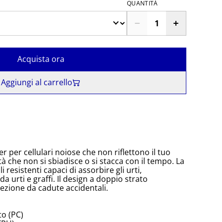
QUANTITÀ
Acquista ora
Aggiungi al carrello
r per cellulari noiose che non riflettono il tuo
ità che non si sbiadisce o si stacca con il tempo. La
i resistenti capaci di assorbire gli urti,
a urti e graffi. Il design a doppio strato
tezione da cadute accidentali.
to (PC)