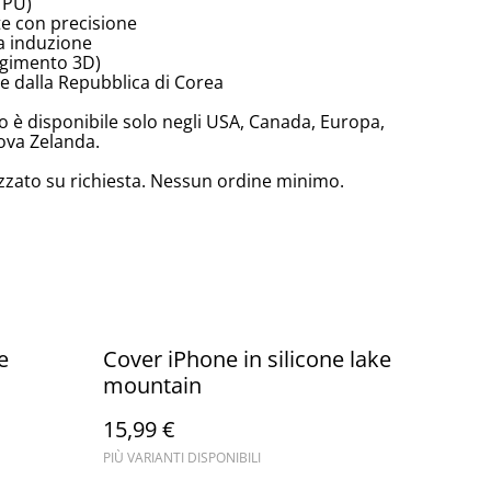
TPU)
te con precisione
a induzione
olgimento 3D)
 dalla Repubblica di Corea
 è disponibile solo negli USA, Canada, Europa,
ova Zelanda.
zzato su richiesta. Nessun ordine minimo.
e
Cover iPhone in silicone lake
mountain
15,99 €
PIÙ VARIANTI DISPONIBILI