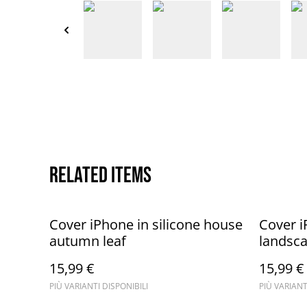
Related items
Cover iPhone in silicone house
Cover i
autumn leaf
landsca
lightho
15,99 €
15,99 €
PIÙ VARIANTI DISPONIBILI
PIÙ VARIANT