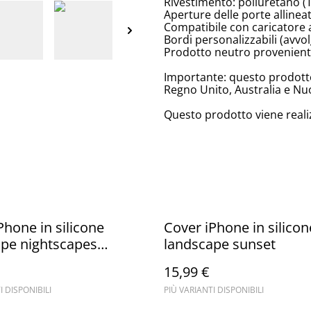
Rivestimento: poliuretano (
Aperture delle porte allinea
Compatibile con caricatore 
Bordi personalizzabili (avv
Prodotto neutro proveniente
Importante: questo prodotto
Regno Unito, Australia e Nu
Questo prodotto viene reali
Phone in silicone
Cover iPhone in silicon
pe nightscapes
landscape sunset
use
15,99 €
I DISPONIBILI
PIÙ VARIANTI DISPONIBILI