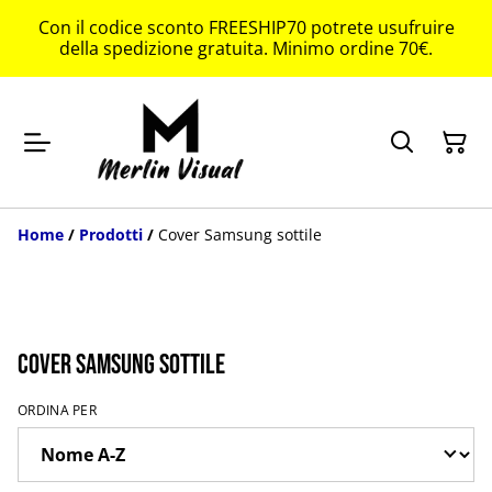
Con il codice sconto FREESHIP70 potrete usufruire
della spedizione gratuita. Minimo ordine 70€.
Home
/
Prodotti
/
Cover Samsung sottile
Cover Samsung sottile
ORDINA PER