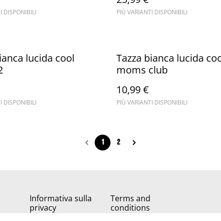
I DISPONIBILI
PIÙ VARIANTI DISPONIBILI
ianca lucida cool
Tazza bianca lucida coo
2
moms club
10,99 €
I DISPONIBILI
PIÙ VARIANTI DISPONIBILI
1
2
Informativa sulla
Terms and
privacy
conditions