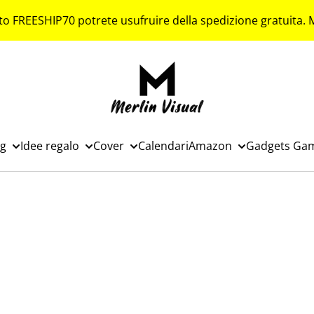
to FREESHIP70 potrete usufruire della spedizione gratuita.
ng
Idee regalo
Cover
Calendari
Amazon
Gadgets Ga