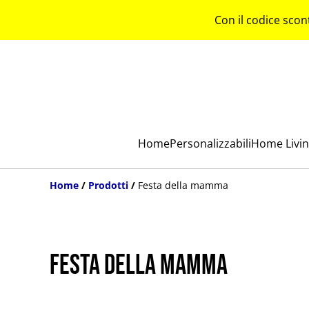
Con il codice scon
Home
Personalizzabili
Home Livi
Home
/
Prodotti
/
Festa della mamma
Festa della mamma