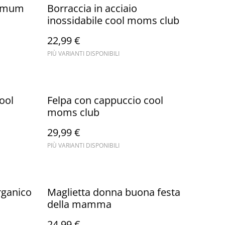
ve mum
Borraccia in acciaio
inossidabile cool moms club
22,99 €
PIÙ VARIANTI DISPONIBILI
ool
Felpa con cappuccio cool
moms club
29,99 €
PIÙ VARIANTI DISPONIBILI
rganico
Maglietta donna buona festa
della mamma
24,99 €