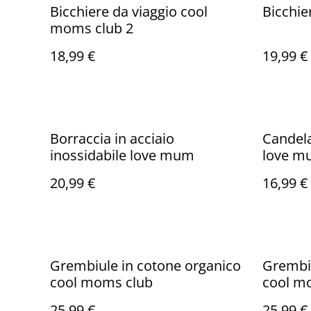
Bicchiere da viaggio cool
Bicchie
moms club 2
18,99 €
19,99 €
Borraccia in acciaio
Candela
inossidabile love mum
love m
20,99 €
16,99 €
Grembiule in cotone organico
Grembiu
cool moms club
cool m
25,99 €
25,99 €