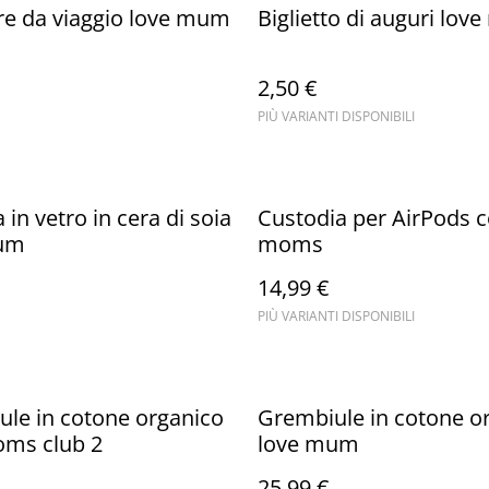
re da viaggio love mum
Biglietto di auguri lo
2,50 €
PIÙ VARIANTI DISPONIBILI
 in vetro in cera di soia
Custodia per AirPods c
um
moms
14,99 €
PIÙ VARIANTI DISPONIBILI
le in cotone organico
Grembiule in cotone o
oms club 2
love mum
25,99 €