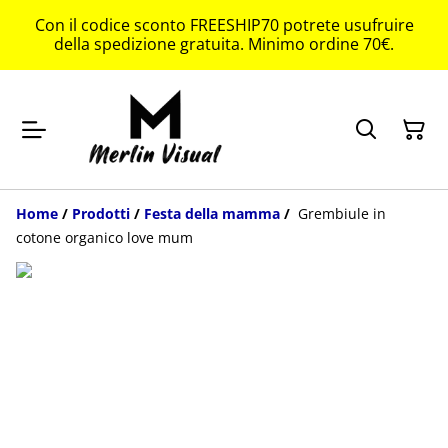
Con il codice sconto FREESHIP70 potrete usufruire
della spedizione gratuita. Minimo ordine 70€.
Home
/
Prodotti
/
Festa della mamma
/
Grembiule in
cotone organico love mum