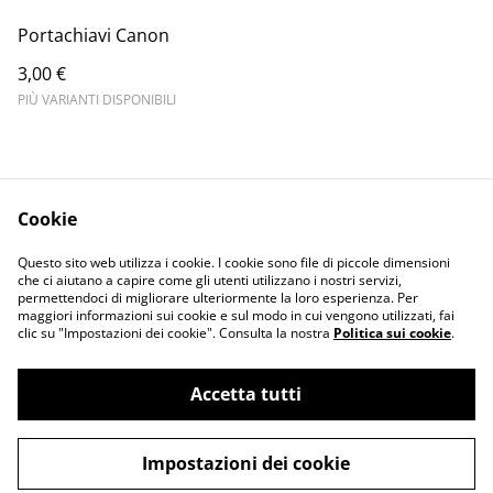
Portachiavi Canon
3,00 €
PIÙ VARIANTI DISPONIBILI
Cookie
Informativa sulla
Terms and
Questo sito web utilizza i cookie. I cookie sono file di piccole dimensioni
privacy
conditions
che ci aiutano a capire come gli utenti utilizzano i nostri servizi,
permettendoci di migliorare ulteriormente la loro esperienza. Per
maggiori informazioni sui cookie e sul modo in cui vengono utilizzati, fai
clic su "Impostazioni dei cookie". Consulta la nostra
Politica sui cookie
.
Accetta tutti
©
2026
Merlin Visual
Impostazioni dei cookie
powered by