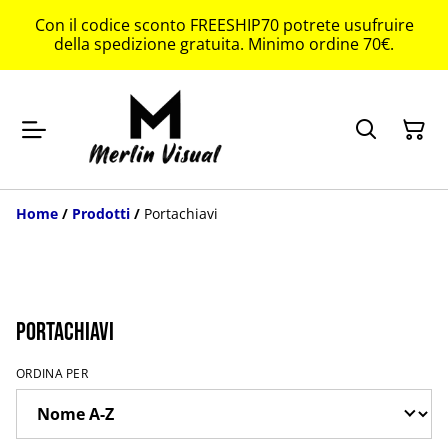
Con il codice sconto FREESHIP70 potrete usufruire
della spedizione gratuita. Minimo ordine 70€.
Home
/
Prodotti
/
Portachiavi
Portachiavi
ORDINA PER