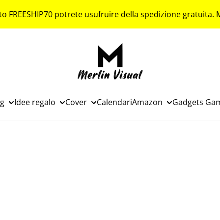
to FREESHIP70 potrete usufruire della spedizione gratuita.
ng
Idee regalo
Cover
Calendari
Amazon
Gadgets Ga