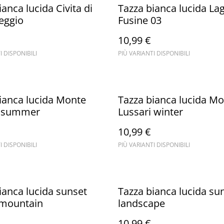
ianca lucida Civita di
Tazza bianca lucida Lag
eggio
Fusine 03
10,99 €
I DISPONIBILI
PIÙ VARIANTI DISPONIBILI
ianca lucida Monte
Tazza bianca lucida M
i summer
Lussari winter
10,99 €
I DISPONIBILI
PIÙ VARIANTI DISPONIBILI
ianca lucida sunset
Tazza bianca lucida su
 mountain
landscape
10,99 €