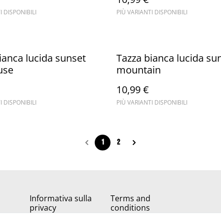
I DISPONIBILI
PIÙ VARIANTI DISPONIBILI
ianca lucida sunset
Tazza bianca lucida su
use
mountain
10,99 €
I DISPONIBILI
PIÙ VARIANTI DISPONIBILI
1
2
Informativa sulla
Terms and
privacy
conditions