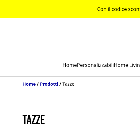
Con il codice scon
Home
Personalizzabili
Home Livi
Home
/
Prodotti
/
Tazze
Tazze