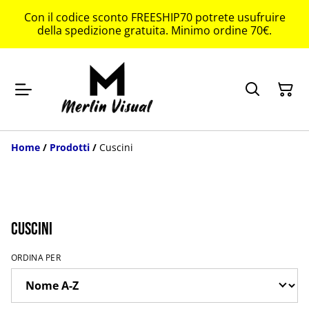
Con il codice sconto FREESHIP70 potrete usufruire
della spedizione gratuita. Minimo ordine 70€.
Home
/
Prodotti
/
Cuscini
Cuscini
ORDINA PER