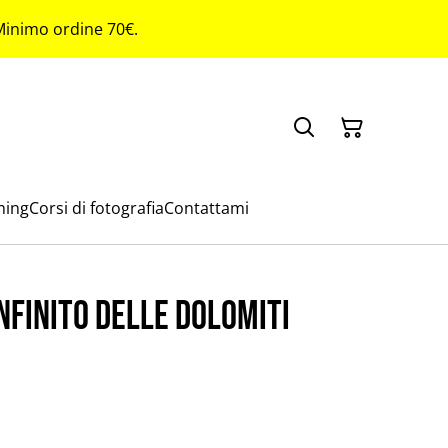
 Minimo ordine 70€.
ming
Corsi di fotografia
Contattami
nfinito delle dolomiti