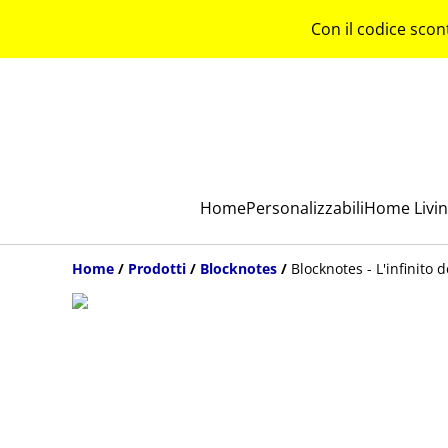
Con il codice scon
Home
Personalizzabili
Home Livi
Home
/
Prodotti
/
Blocknotes
/
Blocknotes - L'infinito d