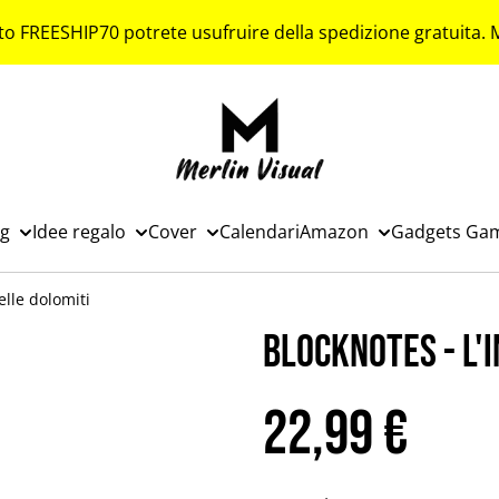
to FREESHIP70 potrete usufruire della spedizione gratuita.
ng
Idee regalo
Cover
Calendari
Amazon
Gadgets Ga
elle dolomiti
Blocknotes - L'i
22,99 €