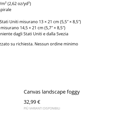
/m² (2,62 oz/yd²)
spirale
 Stati Uniti misurano 13 × 21 cm (5,5″ × 8,5″)
E misurano 14,5 × 21 cm (5,7″ × 8,5″)
ente dagli Stati Uniti e dalla Svezia
zzato su richiesta. Nessun ordine minimo
Canvas landscape foggy
32,99 €
PIÙ VARIANTI DISPONIBILI