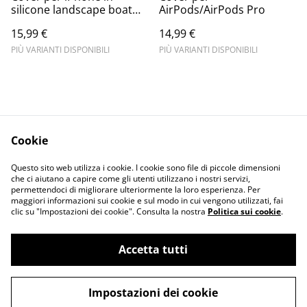
silicone landscape boat
AirPods/AirPods Pro
sunset
15,99 €
14,99 €
PIÙ VARIANTI DISPONIBILI
PIÙ VARIANTI DISPONIBILI
Cookie
Informativa sulla
Terms and
Questo sito web utilizza i cookie. I cookie sono file di piccole dimensioni
privacy
conditions
che ci aiutano a capire come gli utenti utilizzano i nostri servizi,
permettendoci di migliorare ulteriormente la loro esperienza. Per
maggiori informazioni sui cookie e sul modo in cui vengono utilizzati, fai
clic su "Impostazioni dei cookie". Consulta la nostra
Politica sui cookie
.
Accetta tutti
©
2026
Merlin Visual
Impostazioni dei cookie
powered by