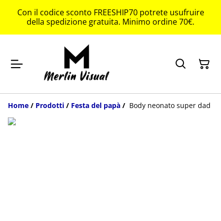
Con il codice sconto FREESHIP70 potrete usufruire
della spedizione gratuita. Minimo ordine 70€.
Home
/
Prodotti
/
Festa del papà
/
Body neonato super dad