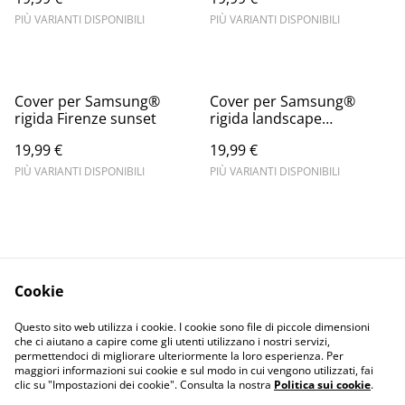
PIÙ VARIANTI DISPONIBILI
PIÙ VARIANTI DISPONIBILI
Cover per Samsung®
Cover per Samsung®
rigida Firenze sunset
rigida landscape
mountain
19,99 €
19,99 €
PIÙ VARIANTI DISPONIBILI
PIÙ VARIANTI DISPONIBILI
Cookie
Informativa sulla
Terms and
Questo sito web utilizza i cookie. I cookie sono file di piccole dimensioni
privacy
conditions
che ci aiutano a capire come gli utenti utilizzano i nostri servizi,
permettendoci di migliorare ulteriormente la loro esperienza. Per
maggiori informazioni sui cookie e sul modo in cui vengono utilizzati, fai
clic su "Impostazioni dei cookie". Consulta la nostra
Politica sui cookie
.