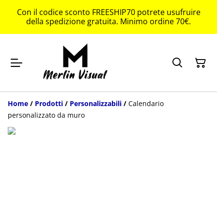
Con il codice sconto FREESHIP70 potrete usufruire
della spedizione gratuita. Minimo ordine 70€.
Home
/
Prodotti
/
Personalizzabili
/
Calendario
personalizzato da muro