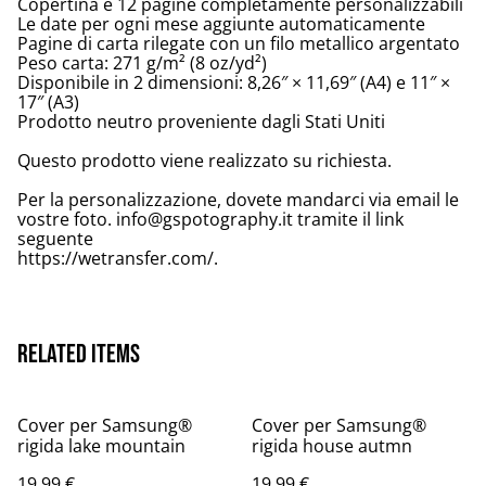
Copertina e 12 pagine completamente personalizzabili
Le date per ogni mese aggiunte automaticamente
Pagine di carta rilegate con un filo metallico argentato
Peso carta: 271 g/m² (8 oz/yd²)
Disponibile in 2 dimensioni: 8,26″ × 11,69″ (A4) e 11″ ×
17″ (A3)
Prodotto neutro proveniente dagli Stati Uniti
Questo prodotto viene realizzato su richiesta.
Per la personalizzazione, dovete mandarci via email le
vostre foto. info@gspotography.it tramite il link
seguente
https://wetransfer.com/.
Related items
Cover per Samsung®
Cover per Samsung®
rigida lake mountain
rigida house autmn
19,99 €
19,99 €