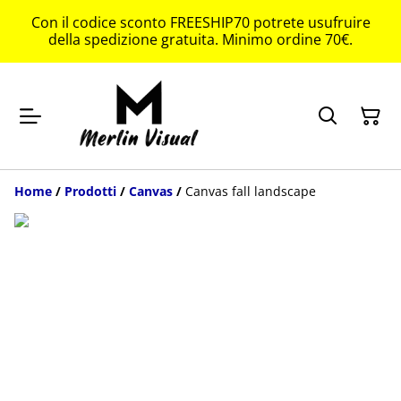
Con il codice sconto FREESHIP70 potrete usufruire
della spedizione gratuita. Minimo ordine 70€.
Home
/
Prodotti
/
Canvas
/
Canvas fall landscape