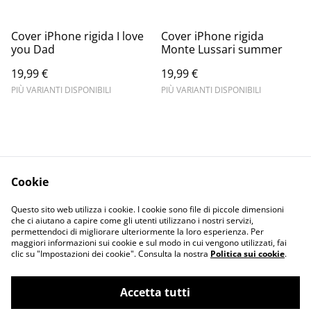
Cover iPhone rigida I love
Cover iPhone rigida
you Dad
Monte Lussari summer
19,99 €
19,99 €
PIÙ VARIANTI DISPONIBILI
PIÙ VARIANTI DISPONIBILI
Cookie
Informativa sulla
Terms and
Questo sito web utilizza i cookie. I cookie sono file di piccole dimensioni
privacy
conditions
che ci aiutano a capire come gli utenti utilizzano i nostri servizi,
permettendoci di migliorare ulteriormente la loro esperienza. Per
maggiori informazioni sui cookie e sul modo in cui vengono utilizzati, fai
clic su "Impostazioni dei cookie". Consulta la nostra
Politica sui cookie
.
Accetta tutti