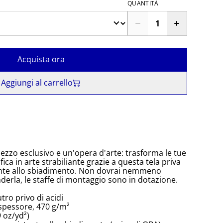
QUANTITÀ
Acquista ora
Aggiungi al carrello
ezzo esclusivo e un'opera d'arte: trasforma le tue
ica in arte strabiliante grazie a questa tela priva
tente allo sbiadimento. Non dovrai nemmeno
erla, le staffe di montaggio sono in dotazione.
tro privo di acidi
 spessore, 470 g/m²
 oz/yd²)