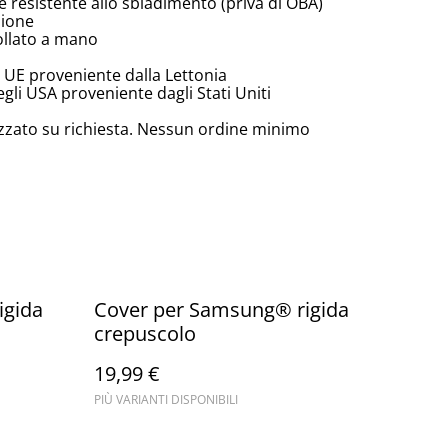
e resistente allo sbiadimento (priva di OBA)
zione
ollato a mano
 UE proveniente dalla Lettonia
li USA proveniente dagli Stati Uniti
zzato su richiesta. Nessun ordine minimo
igida
Cover per Samsung® rigida
crepuscolo
19,99 €
PIÙ VARIANTI DISPONIBILI