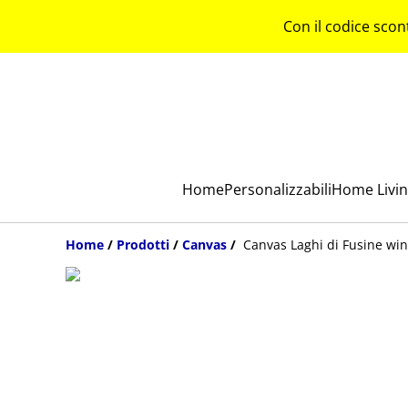
Con il codice scon
Home
Personalizzabili
Home Livi
Home
/
Prodotti
/
Canvas
/
Canvas Laghi di Fusine win