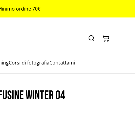
 Minimo ordine 70€.
ming
Corsi di fotografia
Contattami
 Fusine winter 04