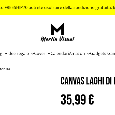
to FREESHIP70 potrete usufruire della spedizione gratuita.
ng
Idee regalo
Cover
Calendari
Amazon
Gadgets Ga
ter 04
Canvas Laghi di
35,99 €