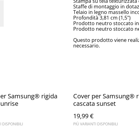
Stampa su tela texturizzata 
Staffe di montaggio in dota
Telaio in legno massello inc
Profondità 3,81 cm (1,5")
Prodotto neutro stoccato in
Prodotto neutro stoccato neg
Questo prodotto viene reali
necessario.
per Samsung® rigida
Cover per Samsung® r
sunrise
cascata sunset
19,99 €
I DISPONIBILI
PIÙ VARIANTI DISPONIBILI