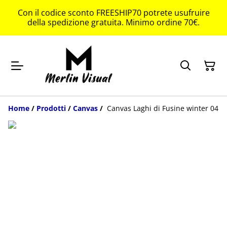
Con il codice sconto FREESHIP70 potrete usufruire
della spedizione gratuita. Minimo ordine 70€.
Home
/
Prodotti
/
Canvas
/
Canvas Laghi di Fusine winter 04