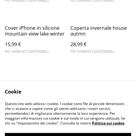
PIÙ VARIANTI DISPONIBILI
PIÙ VARIANTI DISPONIBILI
Cover iPhone in silicone
Coperta invernale house
mountain view lake winter
autmn
15,99 €
28,99 €
PIÙ VARIANTI DISPONIBILI
PIÙ VARIANTI DISPONIBILI
Cookie
Informativa sulla
Terms and
Questo sito web utilizza i cookie. I cookie sono file di piccole dimensioni
privacy
conditions
che ci aiutano a capire come gli utenti utilizzano i nostri servizi,
permettendoci di migliorare ulteriormente la loro esperienza. Per
maggiori informazioni sui cookie e sul modo in cui vengono utilizzati, fai
clic su "Impostazioni dei cookie". Consulta la nostra
Politica sui cookie
.