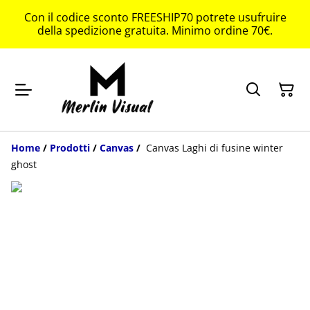
Con il codice sconto FREESHIP70 potrete usufruire
della spedizione gratuita. Minimo ordine 70€.
Home
/
Prodotti
/
Canvas
/
Canvas Laghi di fusine winter
ghost