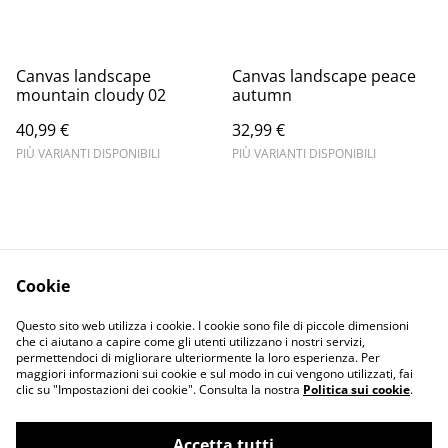
Canvas landscape
Canvas landscape peace
mountain cloudy 02
autumn
40,99 €
32,99 €
PIÙ VARIANTI DISPONIBILI
PIÙ VARIANTI DISPONIBILI
Cookie
Informativa sulla
Terms and
Questo sito web utilizza i cookie. I cookie sono file di piccole dimensioni
privacy
conditions
che ci aiutano a capire come gli utenti utilizzano i nostri servizi,
permettendoci di migliorare ulteriormente la loro esperienza. Per
maggiori informazioni sui cookie e sul modo in cui vengono utilizzati, fai
clic su "Impostazioni dei cookie". Consulta la nostra
Politica sui cookie
.
Accetta tutti