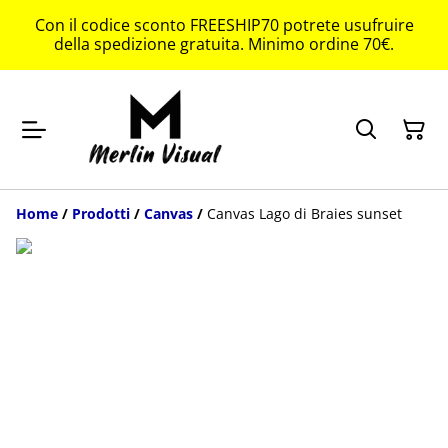
Con il codice sconto FREESHIP70 potrete usufruire
della spedizione gratuita. Minimo ordine 70€.
Home
/
Prodotti
/
Canvas
/
Canvas Lago di Braies sunset