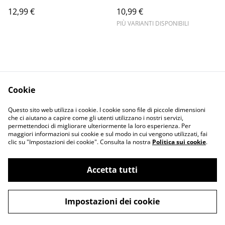
12,99 €
10,99 €
PIÙ VARIANTI DISPONIBILI
Cookie
Informativa sulla
Terms and
Questo sito web utilizza i cookie. I cookie sono file di piccole dimensioni
privacy
conditions
che ci aiutano a capire come gli utenti utilizzano i nostri servizi,
permettendoci di migliorare ulteriormente la loro esperienza. Per
maggiori informazioni sui cookie e sul modo in cui vengono utilizzati, fai
clic su "Impostazioni dei cookie". Consulta la nostra
Politica sui cookie
.
Accetta tutti
©
2026
Merlin Visual
Impostazioni dei cookie
powered by