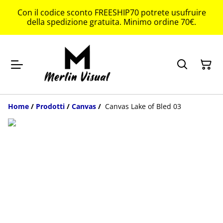
Con il codice sconto FREESHIP70 potrete usufruire
della spedizione gratuita. Minimo ordine 70€.
Home
/
Prodotti
/
Canvas
/
Canvas Lake of Bled 03