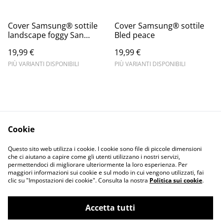
Cover Samsung® sottile
Cover Samsung® sottile
landscape foggy San
Bled peace
Marino
19,99 €
19,99 €
PIÙ VARIANTI DISPONIBILI
PIÙ VARIANTI DISPONIBILI
Cookie
Informativa sulla
Terms and
Questo sito web utilizza i cookie. I cookie sono file di piccole dimensioni
privacy
conditions
che ci aiutano a capire come gli utenti utilizzano i nostri servizi,
permettendoci di migliorare ulteriormente la loro esperienza. Per
maggiori informazioni sui cookie e sul modo in cui vengono utilizzati, fai
clic su "Impostazioni dei cookie". Consulta la nostra
Politica sui cookie
.
Accetta tutti