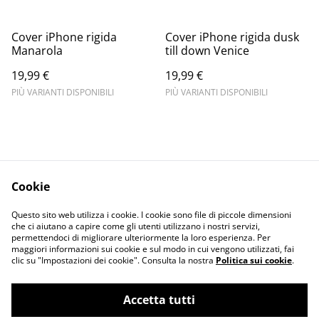
Cover iPhone rigida
Cover iPhone rigida dusk
Manarola
till down Venice
19,99 €
19,99 €
PIÙ VARIANTI DISPONIBILI
PIÙ VARIANTI DISPONIBILI
Cookie
Informativa sulla
Terms and
Questo sito web utilizza i cookie. I cookie sono file di piccole dimensioni
privacy
conditions
che ci aiutano a capire come gli utenti utilizzano i nostri servizi,
permettendoci di migliorare ulteriormente la loro esperienza. Per
maggiori informazioni sui cookie e sul modo in cui vengono utilizzati, fai
clic su "Impostazioni dei cookie". Consulta la nostra
Politica sui cookie
.
Accetta tutti