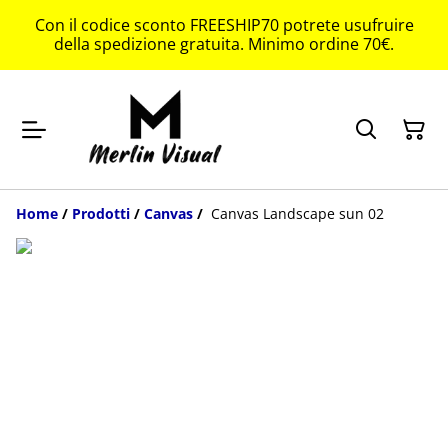
Con il codice sconto FREESHIP70 potrete usufruire
della spedizione gratuita. Minimo ordine 70€.
Home
/
Prodotti
/
Canvas
/
Canvas Landscape sun 02