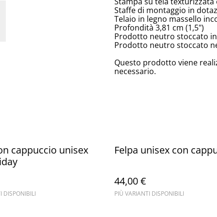
Stampa su tela texturizzata 
Staffe di montaggio in dota
Telaio in legno massello inc
Profondità 3,81 cm (1,5")
Prodotto neutro stoccato in
Prodotto neutro stoccato neg
Questo prodotto viene reali
necessario.
on cappuccio unisex
Felpa unisex con capp
riday
44,00 €
I DISPONIBILI
PIÙ VARIANTI DISPONIBILI