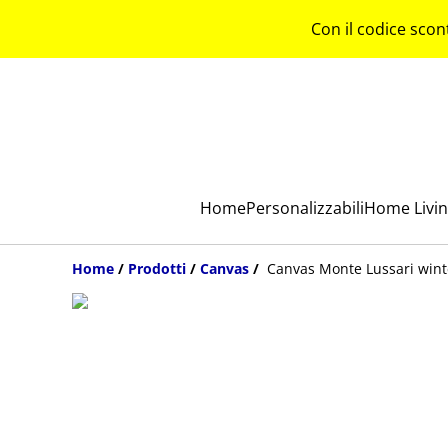
Con il codice scon
Home
Personalizzabili
Home Livi
Home
/
Prodotti
/
Canvas
/
Canvas Monte Lussari wint