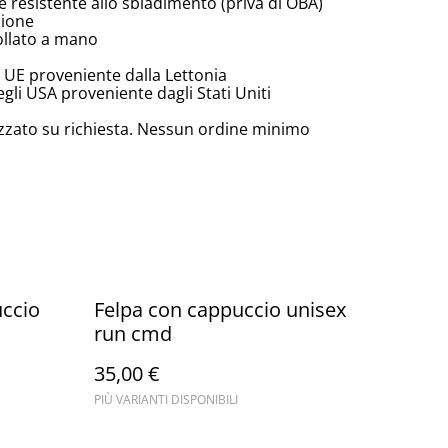
e resistente allo sbiadimento (priva di OBA)
zione
ollato a mano
 UE proveniente dalla Lettonia
li USA proveniente dagli Stati Uniti
zzato su richiesta. Nessun ordine minimo
uccio
Felpa con cappuccio unisex
run cmd
35,00 €
PIÙ VARIANTI DISPONIBILI