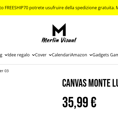
to FREESHIP70 potrete usufruire della spedizione gratuita.
ng
Idee regalo
Cover
Calendari
Amazon
Gadgets Ga
er 03
Canvas Monte L
35,99 €