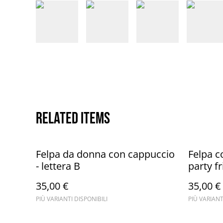
Related items
Felpa da donna con cappuccio
Felpa c
- lettera B
party f
35,00 €
35,00 €
PIÙ VARIANTI DISPONIBILI
PIÙ VARIANT