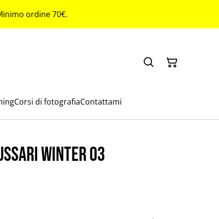
 Minimo ordine 70€.
ming
Corsi di fotografia
Contattami
ussari winter 03