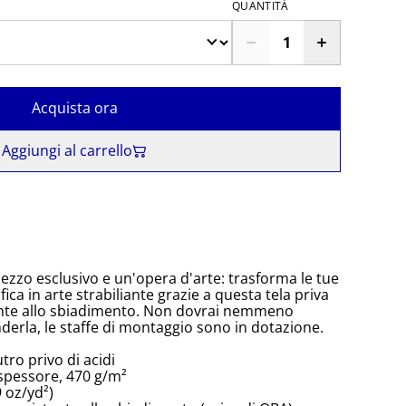
QUANTITÀ
Acquista ora
Aggiungi al carrello
ezzo esclusivo e un'opera d'arte: trasforma le tue
ica in arte strabiliante grazie a questa tela priva
tente allo sbiadimento. Non dovrai nemmeno
erla, le staffe di montaggio sono in dotazione.
tro privo di acidi
 spessore, 470 g/m²
 oz/yd²)