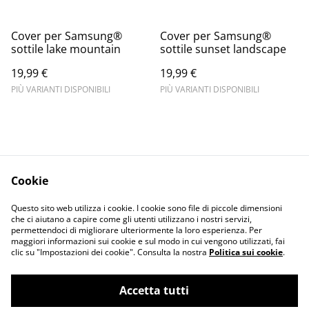
Cover per Samsung®
Cover per Samsung®
sottile lake mountain
sottile sunset landscape
19,99 €
19,99 €
PIÙ VARIANTI DISPONIBILI
PIÙ VARIANTI DISPONIBILI
Cookie
Informativa sulla
Terms and
Questo sito web utilizza i cookie. I cookie sono file di piccole dimensioni
privacy
conditions
che ci aiutano a capire come gli utenti utilizzano i nostri servizi,
permettendoci di migliorare ulteriormente la loro esperienza. Per
maggiori informazioni sui cookie e sul modo in cui vengono utilizzati, fai
clic su "Impostazioni dei cookie". Consulta la nostra
Politica sui cookie
.
Accetta tutti