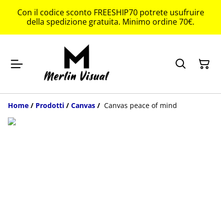
Con il codice sconto FREESHIP70 potrete usufruire
della spedizione gratuita. Minimo ordine 70€.
Home
/
Prodotti
/
Canvas
/
Canvas peace of mind