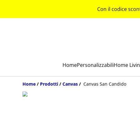
Con il codice scon
Home
Personalizzabili
Home Livi
Home
/
Prodotti
/
Canvas
/
Canvas San Candido