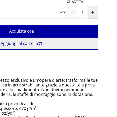
QUANTITÀ
Acquista ora
Aggiungi al carrello
ezzo esclusivo e un'opera d'arte: trasforma le tue
ica in arte strabiliante grazie a questa tela priva
tente allo sbiadimento. Non dovrai nemmeno
erla, le staffe di montaggio sono in dotazione.
tro privo di acidi
 spessore, 470 g/m²
 oz/yd²)