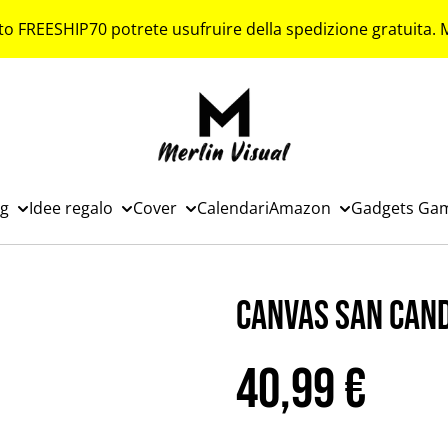
to FREESHIP70 potrete usufruire della spedizione gratuita.
ng
Idee regalo
Cover
Calendari
Amazon
Gadgets Ga
Canvas San Can
40,99 €