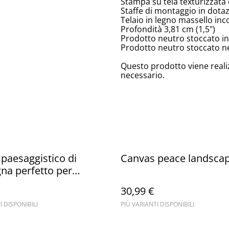
Stampa su tela texturizzata 
Staffe di montaggio in dota
Telaio in legno massello inc
Profondità 3,81 cm (1,5")
Prodotto neutro stoccato in
Prodotto neutro stoccato neg
Questo prodotto viene reali
necessario.
paesaggistico di
Canvas peace landscap
na perfetto per
e la tua cucina con
30,99 €
e rustico e rilassante
I DISPONIBILI
PIÙ VARIANTI DISPONIBILI