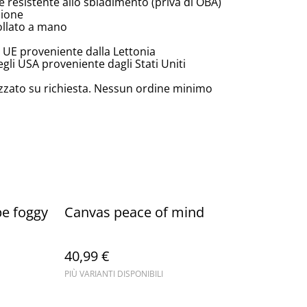
e resistente allo sbiadimento (priva di OBA)
zione
ollato a mano
 UE proveniente dalla Lettonia
li USA proveniente dagli Stati Uniti
zzato su richiesta. Nessun ordine minimo
e foggy
Canvas peace of mind
40,99 €
PIÙ VARIANTI DISPONIBILI