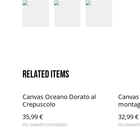
Related items
Canvas Oceano Dorato al
Canvas 
Crepuscolo
montag
decorar
35,99 €
32,99 €
uno stil
PIÙ VARIANTI DISPONIBILI
PIÙ VARIANT