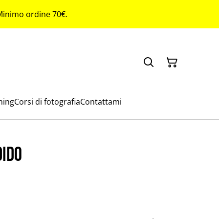
 Minimo ordine 70€.
ming
Corsi di fotografia
Contattami
dido