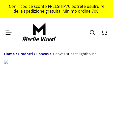
Con il codice sconto FREESHIP70 potrete usufruire
della spedizione gratuita. Minimo ordine 70€.
Home
/
Prodotti
/
Canvas
/
Canvas sunset lighthouse