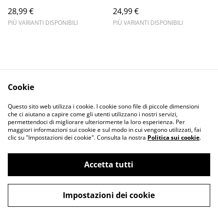
le nevi
28,99 €
24,99 €
PIÙ VARIANTI DISPONIBILI
PIÙ VARIANTI DISPONIBILI
Cookie
Informativa sulla
Terms and
Questo sito web utilizza i cookie. I cookie sono file di piccole dimensioni
privacy
conditions
che ci aiutano a capire come gli utenti utilizzano i nostri servizi,
permettendoci di migliorare ulteriormente la loro esperienza. Per
maggiori informazioni sui cookie e sul modo in cui vengono utilizzati, fai
clic su "Impostazioni dei cookie". Consulta la nostra
Politica sui cookie
.
Accetta tutti
©
2026
Merlin Visual
Impostazioni dei cookie
powered by