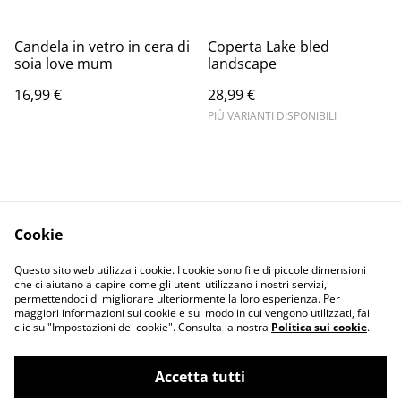
Candela in vetro in cera di
Coperta Lake bled
soia love mum
landscape
16,99 €
28,99 €
PIÙ VARIANTI DISPONIBILI
Cookie
Informativa sulla
Terms and
Questo sito web utilizza i cookie. I cookie sono file di piccole dimensioni
privacy
conditions
che ci aiutano a capire come gli utenti utilizzano i nostri servizi,
permettendoci di migliorare ulteriormente la loro esperienza. Per
maggiori informazioni sui cookie e sul modo in cui vengono utilizzati, fai
clic su "Impostazioni dei cookie". Consulta la nostra
Politica sui cookie
.
Accetta tutti