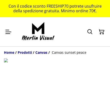
Con il codice sconto FREESHIP70 potrete usufruire
della spedizione gratuita. Minimo ordine 70€.
Home
/
Prodotti
/
Canvas
/
Canvas sunset peace