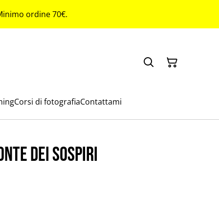
 Minimo ordine 70€.
ming
Corsi di fotografia
Contattami
onte dei Sospiri