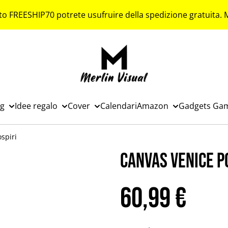
to FREESHIP70 potrete usufruire della spedizione gratuita.
ng
Idee regalo
Cover
Calendari
Amazon
Gadgets Ga
spiri
Canvas Venice p
60,99 €