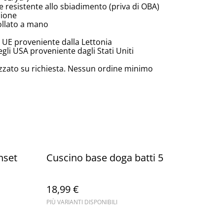
e resistente allo sbiadimento (priva di OBA)
zione
ollato a mano
 UE proveniente dalla Lettonia
li USA proveniente dagli Stati Uniti
zzato su richiesta. Nessun ordine minimo
nset
Cuscino base doga batti 5
18,99 €
PIÙ VARIANTI DISPONIBILI