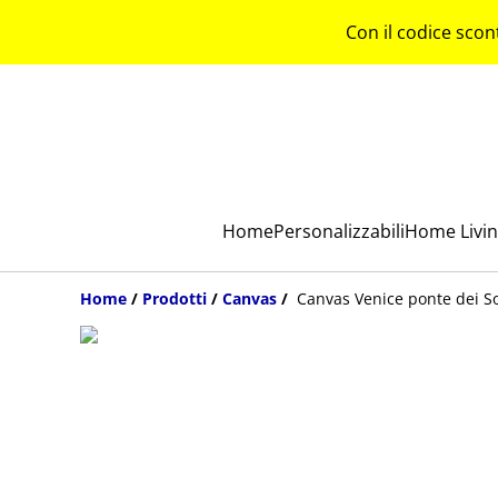
Con il codice scon
Home
Personalizzabili
Home Livi
Home
/
Prodotti
/
Canvas
/
Canvas Venice ponte dei So