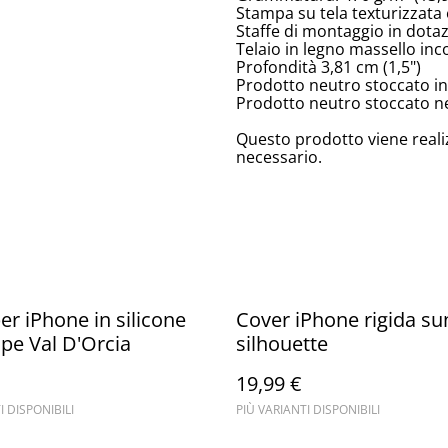
Stampa su tela texturizzata 
Staffe di montaggio in dota
Telaio in legno massello inc
Profondità 3,81 cm (1,5")
Prodotto neutro stoccato in
Prodotto neutro stoccato neg
Questo prodotto viene reali
necessario.
er iPhone in silicone
Cover iPhone rigida su
pe Val D'Orcia
silhouette
19,99 €
I DISPONIBILI
PIÙ VARIANTI DISPONIBILI