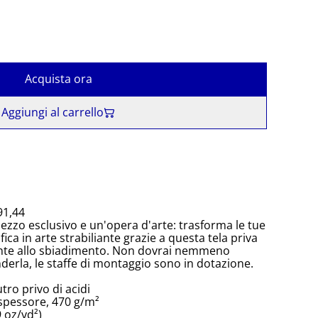
Acquista ora
Aggiungi al carrello
91,44
ezzo esclusivo e un'opera d'arte: trasforma le tue
ica in arte strabiliante grazie a questa tela priva
tente allo sbiadimento. Non dovrai nemmeno
erla, le staffe di montaggio sono in dotazione.
tro privo di acidi
 spessore, 470 g/m²
 oz/yd²)