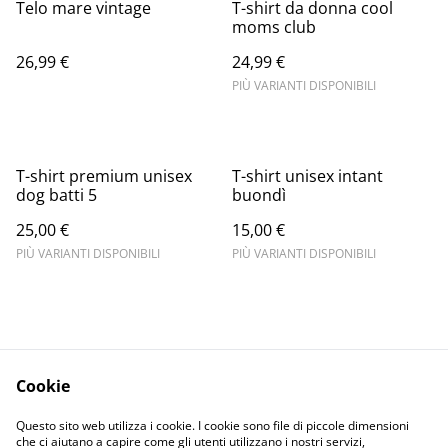
Telo mare vintage
T-shirt da donna cool
moms club
26,99 €
24,99 €
PIÙ VARIANTI DISPONIBILI
T-shirt premium unisex
T-shirt unisex intant
dog batti 5
buondì
25,00 €
15,00 €
PIÙ VARIANTI DISPONIBILI
PIÙ VARIANTI DISPONIBILI
Cookie
Informativa sulla
Terms and
Questo sito web utilizza i cookie. I cookie sono file di piccole dimensioni
privacy
conditions
che ci aiutano a capire come gli utenti utilizzano i nostri servizi,