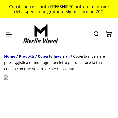
Con il codice sconto FREESHIP70 potrete usufruire
della spedizione gratuita. Minimo ordine 70€.
Home
/
Prodotti
/
Coperte Invernali
/
Coperta invernale
paesaggistica di montagna perfetto per decorare la tua
cucina con uno stile rustico e rilassante.