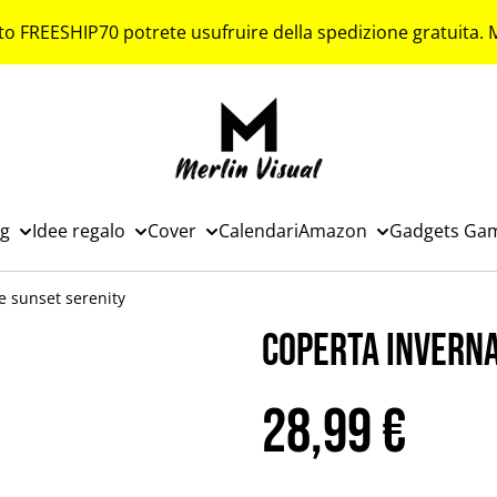
to FREESHIP70 potrete usufruire della spedizione gratuita.
ng
Idee regalo
Cover
Calendari
Amazon
Gadgets Ga
e sunset serenity
Coperta invern
28,99 €