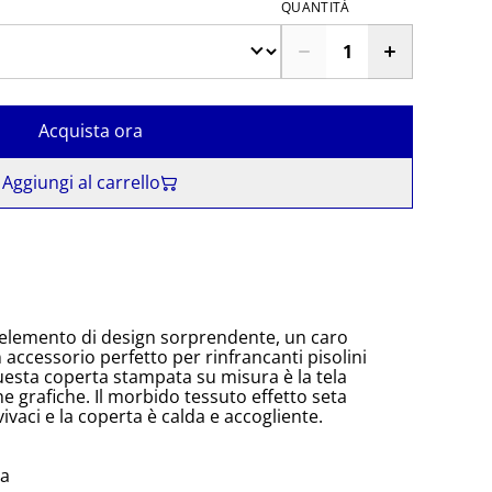
QUANTITÀ
Acquista ora
Aggiungi al carrello
elemento di design sorprendente, un caro
accessorio perfetto per rinfrancanti pisolini
esta coperta stampata su misura è la tela
he grafiche. Il morbido tessuto effetto seta
vaci e la coperta è calda e accogliente.
ta