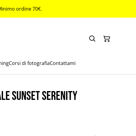
 Minimo ordine 70€.
ming
Corsi di fotografia
Contattami
ale sunset serenity