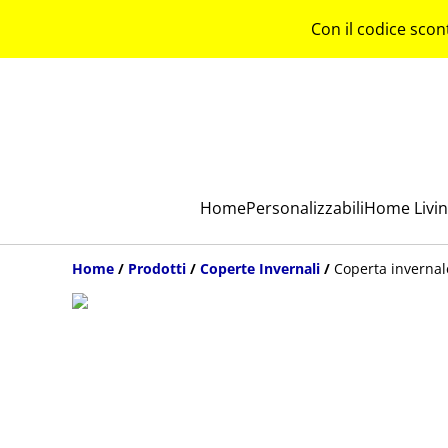
Con il codice scon
Home
Personalizzabili
Home Livi
Home
/
Prodotti
/
Coperte Invernali
/
Coperta invernal