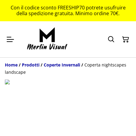
Con il codice sconto FREESHIP70 potrete usufruire
della spedizione gratuita. Minimo ordine 70€.
Home
/
Prodotti
/
Coperte Invernali
/
Coperta nightscapes
landscape