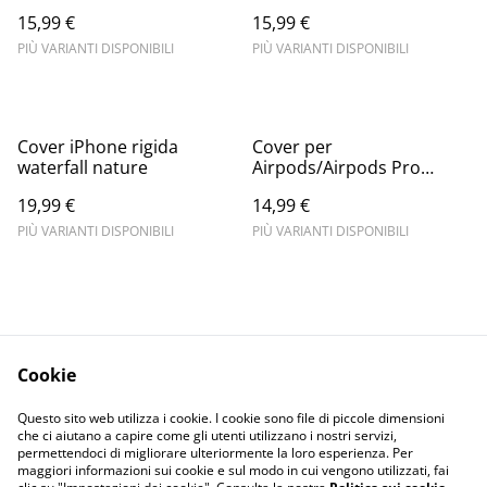
15,99 €
15,99 €
PIÙ VARIANTI DISPONIBILI
PIÙ VARIANTI DISPONIBILI
Cover iPhone rigida
Cover per
waterfall nature
Airpods/Airpods Pro
personalizzata
19,99 €
14,99 €
PIÙ VARIANTI DISPONIBILI
PIÙ VARIANTI DISPONIBILI
Cookie
Informativa sulla
Terms and
Questo sito web utilizza i cookie. I cookie sono file di piccole dimensioni
privacy
conditions
che ci aiutano a capire come gli utenti utilizzano i nostri servizi,
permettendoci di migliorare ulteriormente la loro esperienza. Per
maggiori informazioni sui cookie e sul modo in cui vengono utilizzati, fai