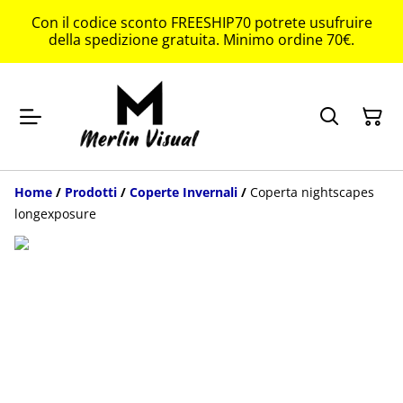
Con il codice sconto FREESHIP70 potrete usufruire
della spedizione gratuita. Minimo ordine 70€.
Home
/
Prodotti
/
Coperte Invernali
/
Coperta nightscapes
longexposure