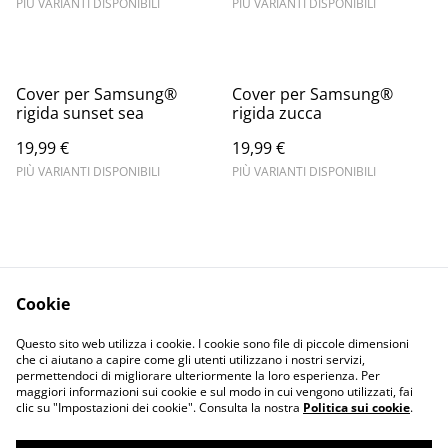
PIÙ VARIANTI DISPONIBILI
PIÙ VARIANTI DISPONIBILI
Cover per Samsung®
Cover per Samsung®
rigida sunset sea
rigida zucca
19,99 €
19,99 €
PIÙ VARIANTI DISPONIBILI
PIÙ VARIANTI DISPONIBILI
Cookie
Informativa sulla
Terms and
Questo sito web utilizza i cookie. I cookie sono file di piccole dimensioni
privacy
conditions
che ci aiutano a capire come gli utenti utilizzano i nostri servizi,
permettendoci di migliorare ulteriormente la loro esperienza. Per
maggiori informazioni sui cookie e sul modo in cui vengono utilizzati, fai
clic su "Impostazioni dei cookie". Consulta la nostra
Politica sui cookie
.