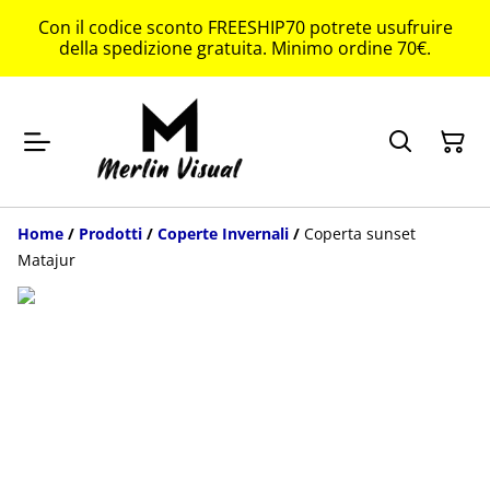
Con il codice sconto FREESHIP70 potrete usufruire
della spedizione gratuita. Minimo ordine 70€.
Home
/
Prodotti
/
Coperte Invernali
/
Coperta sunset
Matajur