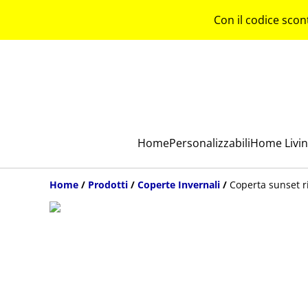
Con il codice scon
Home
Personalizzabili
Home Livi
Home
/
Prodotti
/
Coperte Invernali
/
Coperta sunset r