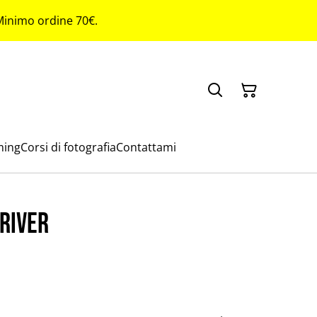
 Minimo ordine 70€.
ming
Corsi di fotografia
Contattami
river