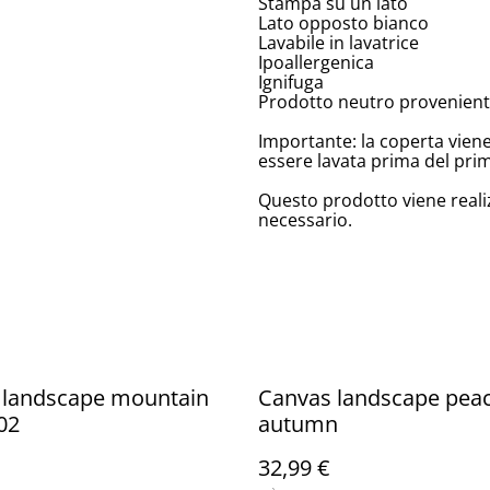
Stampa su un lato
Lato opposto bianco
Lavabile in lavatrice
Ipoallergenica
Ignifuga
Prodotto neutro proveniente
Importante: la coperta vien
essere lavata prima del prim
Questo prodotto viene reali
necessario.
 landscape mountain
Canvas landscape pea
02
autumn
32,99 €