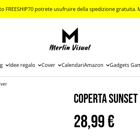
to FREESHIP70 potrete usufruire della spedizione gratuita.
ng
Idee regalo
Cover
Calendari
Amazon
Gadgets Ga
iver
Coperta sunset 
28,99 €