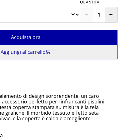
QUANTITÀ
Acquista ora
Aggiungi al carrello
elemento di design sorprendente, un caro
accessorio perfetto per rinfrancanti pisolini
esta coperta stampata su misura è la tela
he grafiche. Il morbido tessuto effetto seta
vaci e la coperta è calda e accogliente.
ta