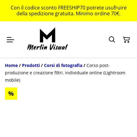
Con il codice sconto FREESHIP70 potrete usufruire
della spedizione gratuita. Minimo ordine 70€.
Home
/
Prodotti
/
Corsi di fotografia
/
Corso post-
produzione e creazione filtri. individuale online (Lightroom
mobile)
%