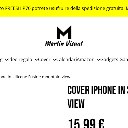
to FREESHIP70 potrete usufruire della spedizione gratuita.
ng
Idee regalo
Cover
Calendari
Amazon
Gadgets Ga
one in silicone Fusine mountain view
Cover iPhone in
view
15,99 €