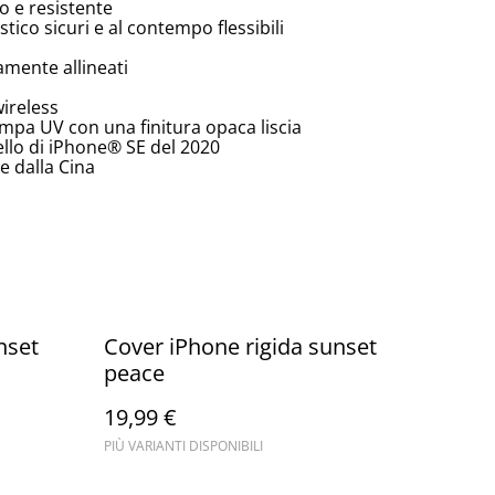
o e resistente
tico sicuri e al contempo flessibili
amente allineati
wireless
tampa UV con una finitura opaca liscia
ello di iPhone® SE del 2020
 dalla Cina
nset
Cover iPhone rigida sunset
peace
19,99 €
PIÙ VARIANTI DISPONIBILI