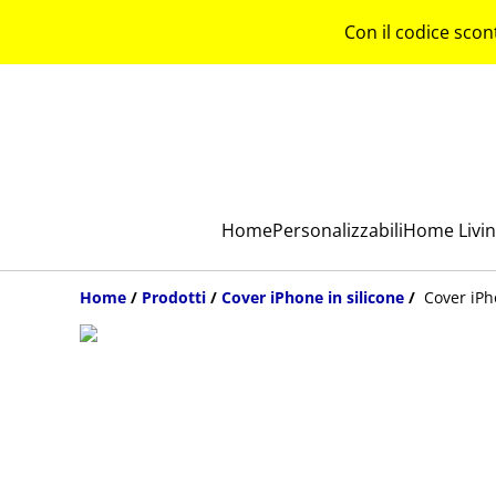
Con il codice scon
Home
Personalizzabili
Home Livi
Home
/
Prodotti
/
Cover iPhone in silicone
/
Cover iPh