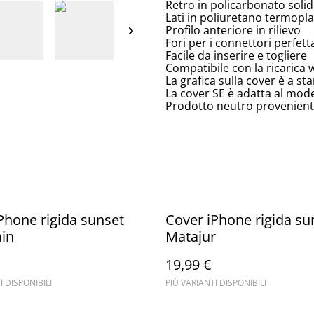
Retro in policarbonato solid
Lati in poliuretano termoplas
Profilo anteriore in rilievo
Fori per i connettori perfett
Facile da inserire e togliere
Compatibile con la ricarica 
La grafica sulla cover è a s
La cover SE è adatta al mod
Prodotto neutro proveniente
Phone rigida sunset
Cover iPhone rigida su
in
Matajur
19,99 €
I DISPONIBILI
PIÙ VARIANTI DISPONIBILI