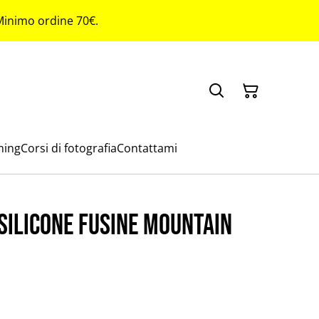
 Minimo ordine 70€.
ming
Corsi di fotografia
Contattami
 silicone Fusine mountain