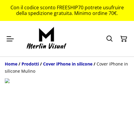
Con il codice sconto FREESHIP70 potrete usufruire
della spedizione gratuita. Minimo ordine 70€.
Home
/
Prodotti
/
Cover iPhone in silicone
/
Cover iPhone in
silicone Mulino