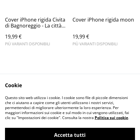
Cover iPhone rigida Civita
Cover iPhone rigida moon
di Bagnoreggio - La città
che muore
19,99 €
19,99 €
PIÙ VARIANTI DISPONIBILI
PIÙ VARIANTI DISPONIBILI
Cookie
Informativa sulla
Terms and
Questo sito web utilizza i cookie. I cookie sono file di piccole dimensioni
privacy
conditions
che ci aiutano a capire come gli utenti utilizzano i nostri servizi,
permettendoci di migliorare ulteriormente la loro esperienza. Per
maggiori informazioni sui cookie e sul modo in cui vengono utilizzati, fai
clic su "Impostazioni dei cookie". Consulta la nostra
Politica sui cookie
.
Accetta tutti