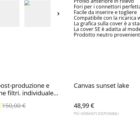
Profilo anteriore in rilievo
Fori per i connettori perfett
Facile da inserire e togliere
Compatibile con la ricarica 
La grafica sulla cover è a s
La cover SE è adatta al mod
Prodotto neutro proveniente
ost-produzione e
Canvas sunset lake
e filtri. individuale
(Lightroom mobile)
€
150,00 €
48,99 €
PIÙ VARIANTI DISPONIBILI