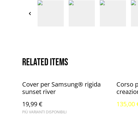
Related items
%
Cover per Samsung® rigida
Corso p
sunset river
creazion
online 
19,99 €
135,00 
PIÙ VARIANTI DISPONIBILI