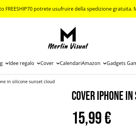
to FREESHIP70 potrete usufruire della spedizione gratuita.
ng
Idee regalo
Cover
Calendari
Amazon
Gadgets Ga
ne in silicone sunset cloud
Cover iPhone in
15,99 €