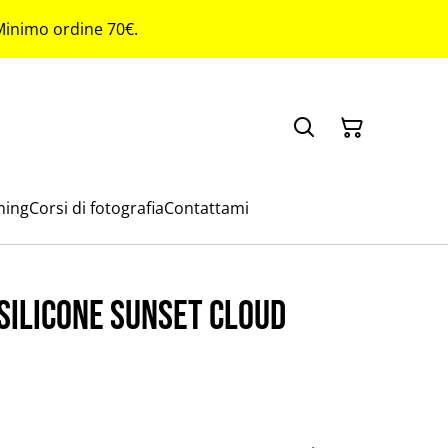
 Minimo ordine 70€.
ming
Corsi di fotografia
Contattami
 silicone sunset cloud