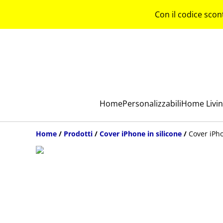
Con il codice scon
Home
Personalizzabili
Home Livi
Home
/
Prodotti
/
Cover iPhone in silicone
/
Cover iPho