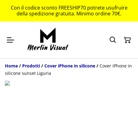
Con il codice sconto FREESHIP70 potrete usufruire
della spedizione gratuita. Minimo ordine 70€.
Home
/
Prodotti
/
Cover iPhone in silicone
/
Cover iPhone in
silicone sunset Liguria