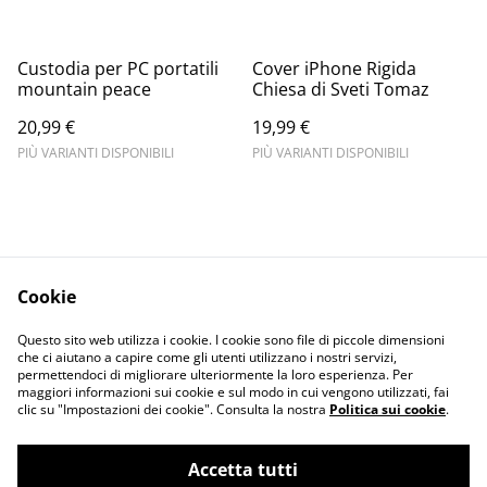
Custodia per PC portatili
Cover iPhone Rigida
mountain peace
Chiesa di Sveti Tomaz
20,99 €
19,99 €
PIÙ VARIANTI DISPONIBILI
PIÙ VARIANTI DISPONIBILI
Cookie
Informativa sulla
Terms and
Questo sito web utilizza i cookie. I cookie sono file di piccole dimensioni
privacy
conditions
che ci aiutano a capire come gli utenti utilizzano i nostri servizi,
permettendoci di migliorare ulteriormente la loro esperienza. Per
maggiori informazioni sui cookie e sul modo in cui vengono utilizzati, fai
clic su "Impostazioni dei cookie". Consulta la nostra
Politica sui cookie
.
Accetta tutti