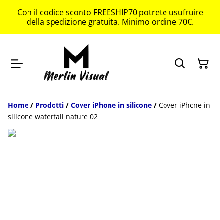
Con il codice sconto FREESHIP70 potrete usufruire
della spedizione gratuita. Minimo ordine 70€.
Home
/
Prodotti
/
Cover iPhone in silicone
/
Cover iPhone in
silicone waterfall nature 02