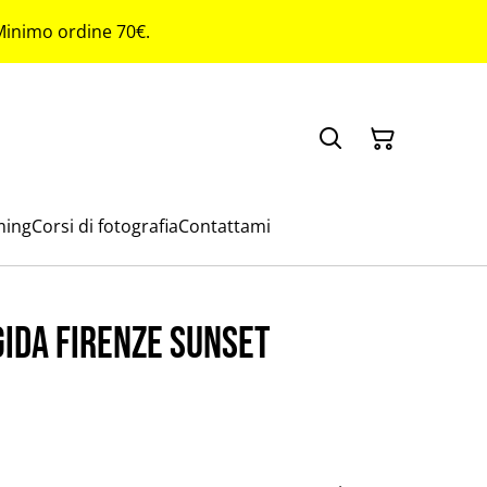
 Minimo ordine 70€.
ming
Corsi di fotografia
Contattami
gida Firenze sunset