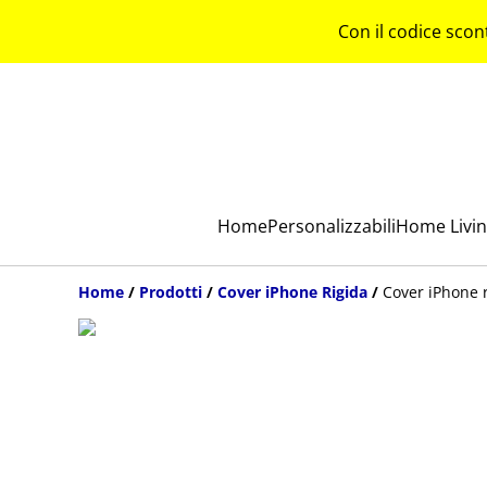
Con il codice scon
Home
Personalizzabili
Home Livi
Home
/
Prodotti
/
Cover iPhone Rigida
/
Cover iPhone r