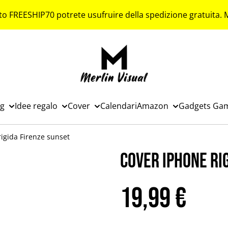
to FREESHIP70 potrete usufruire della spedizione gratuita.
ng
Idee regalo
Cover
Calendari
Amazon
Gadgets Ga
igida Firenze sunset
Cover iPhone ri
19,99 €