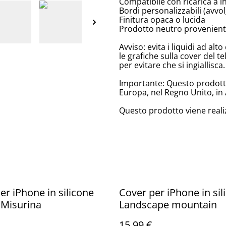
Compatibile con ricarica a 
Bordi personalizzabili (avv
Finitura opaca o lucida
Prodotto neutro provenient
Avviso: evita i liquidi ad a
le grafiche sulla cover del te
per evitare che si ingiallisca.
Importante: Questo prodotto 
Europa, nel Regno Unito, in 
Questo prodotto viene reali
er iPhone in silicone
Cover per iPhone in sil
 Misurina
Landscape mountain
15,99 €