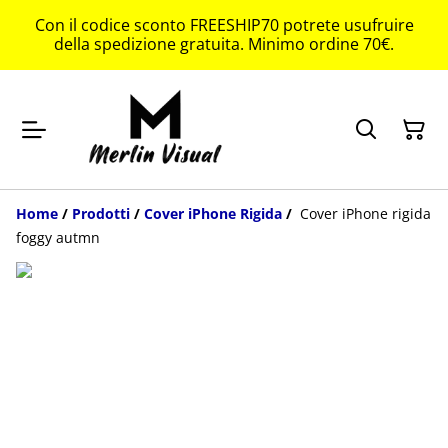
Con il codice sconto FREESHIP70 potrete usufruire
della spedizione gratuita. Minimo ordine 70€.
Home
/
Prodotti
/
Cover iPhone Rigida
/
Cover iPhone rigida
foggy autmn