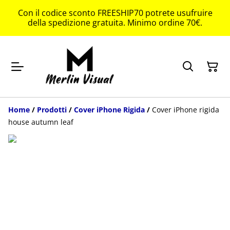
Con il codice sconto FREESHIP70 potrete usufruire
della spedizione gratuita. Minimo ordine 70€.
Home
/
Prodotti
/
Cover iPhone Rigida
/
Cover iPhone rigida
house autumn leaf