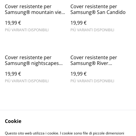
Cover resistente per
Cover resistente per
Samsung® mountain view
Samsung® San Candido
fall
19,99 €
19,99 €
PIÙ VARIANTI DISPONIBILI
PIÙ VARIANTI DISPONIBILI
Cover resistente per
Cover resistente per
Samsung® nightscapes
Samsung® River
longexposure
reflection Trieste
19,99 €
19,99 €
PIÙ VARIANTI DISPONIBILI
PIÙ VARIANTI DISPONIBILI
Cookie
Informativa sulla
Terms and
Questo sito web utilizza i cookie. I cookie sono file di piccole dimensioni