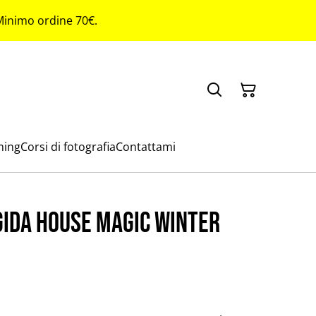
 Minimo ordine 70€.
ming
Corsi di fotografia
Contattami
gida house magic winter