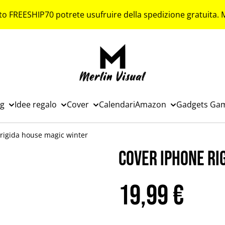
to FREESHIP70 potrete usufruire della spedizione gratuita.
ng
Idee regalo
Cover
Calendari
Amazon
Gadgets Ga
rigida house magic winter
Cover iPhone ri
19,99 €