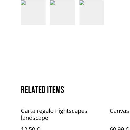
Related items
Carta regalo nightscapes
Canvas 
landscape
12,50 €
60,99 €