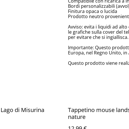
Compatibile con ricarica a 
Bordi personalizzabili (avv
Finitura opaca o lucida
Prodotto neutro provenient
Avviso: evita i liquidi ad a
le grafiche sulla cover del te
per evitare che si ingiallisca.
Importante: Questo prodotto 
Europa, nel Regno Unito, in 
Questo prodotto viene reali
Lago di Misurina
Tappetino mouse land
nature
12,99 €