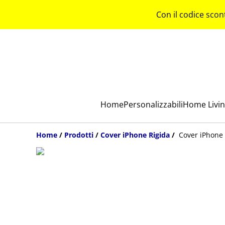
Con il codice scon
Home
Personalizzabili
Home Livi
Home
/
Prodotti
/
Cover iPhone Rigida
/
Cover iPhone 