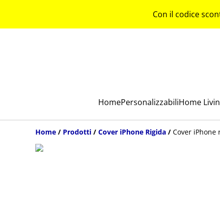
Con il codice scon
Home
Personalizzabili
Home Livi
Home
/
Prodotti
/
Cover iPhone Rigida
/
Cover iPhone 