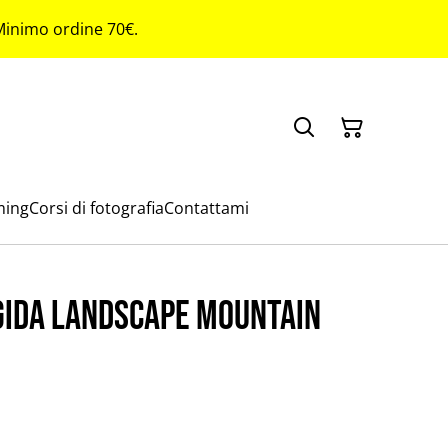
 Minimo ordine 70€.
ming
Corsi di fotografia
Contattami
gida Landscape mountain