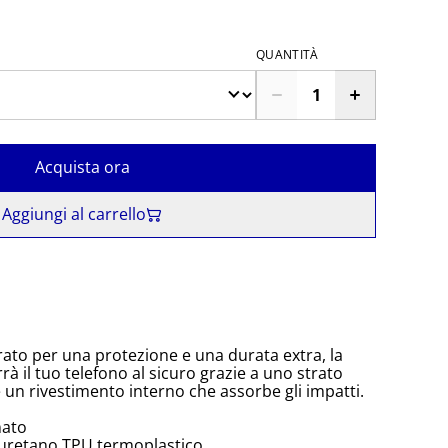
QUANTITÀ
Acquista ora
Aggiungi al carrello
rato per una protezione e una durata extra, la
à il tuo telefono al sicuro grazie a uno strato
e un rivestimento interno che assorbe gli impatti.
nato
iuretano TPU termoplastico