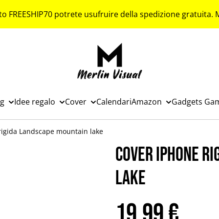
to FREESHIP70 potrete usufruire della spedizione gratuita.
ng
Idee regalo
Cover
Calendari
Amazon
Gadgets Ga
rigida Landscape mountain lake
Cover iPhone ri
lake
19,99 €