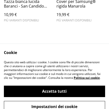
Tazza bianca lucida
Cover per Samsung®
Baranci - San Candido
rigida Manarola
sunset
10,99 €
19,99 €
PIÙ VARIANTI DISPONIBILI
PIÙ VARIANTI DISPONIBILI
Cookie
Informativa sulla
Terms and
Questo sito web utilizza i cookie. I cookie sono file di piccole dimensioni
privacy
conditions
che ci aiutano a capire come gli utenti utilizzano i nostri servizi,
permettendoci di migliorare ulteriormente la loro esperienza. Per
maggiori informazioni sui cookie e sul modo in cui vengono utilizzati, fai
clic su "Impostazioni dei cookie". Consulta la nostra
Politica sui cookie
.
Accetta tutti
©
2026
Merlin Visual
Impostazioni dei cookie