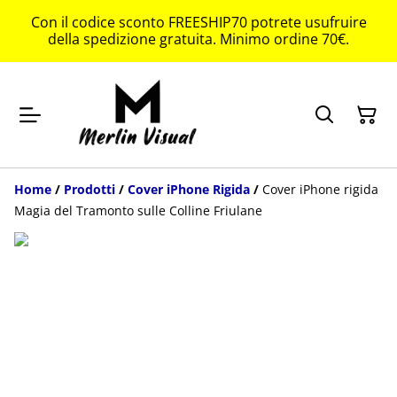
Con il codice sconto FREESHIP70 potrete usufruire
della spedizione gratuita. Minimo ordine 70€.
Home
/
Prodotti
/
Cover iPhone Rigida
/
Cover iPhone rigida
Magia del Tramonto sulle Colline Friulane