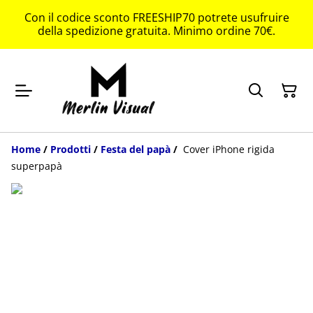
Con il codice sconto FREESHIP70 potrete usufruire
della spedizione gratuita. Minimo ordine 70€.
Home
/
Prodotti
/
Festa del papà
/
Cover iPhone rigida
superpapà