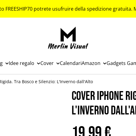
to FREESHIP70 potrete usufruire della spedizione gratuita.
ng
Idee regalo
Cover
Calendari
Amazon
Gadgets Ga
igida. Tra Bosco e Silenzio: L'Inverno dall'Alto
Cover iPhone Rig
L'Inverno dall'A
19,99 €