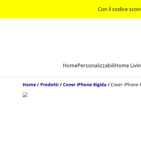
Con il codice scon
Home
Personalizzabili
Home Livi
Home
/
Prodotti
/
Cover iPhone Rigida
/
Cover iPhone R