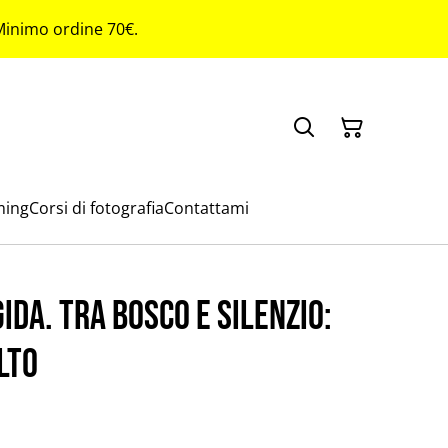
 Minimo ordine 70€.
ming
Corsi di fotografia
Contattami
ida. Tra Bosco e Silenzio:
lto