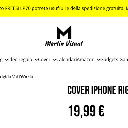
to FREESHIP70 potrete usufruire della spedizione gratuita.
ng
Idee regalo
Cover
Calendari
Amazon
Gadgets Ga
igida Val D'Orcia
Cover iPhone rig
19,99 €