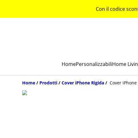
Con il codice scon
Home
Personalizzabili
Home Livi
Home
/
Prodotti
/
Cover iPhone Rigida
/
Cover iPhone r