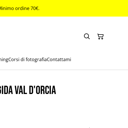
 Minimo ordine 70€.
ming
Corsi di fotografia
Contattami
ida Val D'Orcia