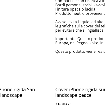
Compatibile con ricarica a 
Bordi personalizzabili (avv
Finitura opaca o lucida
Prodotto neutro provenient
Avviso: evita i liquidi ad a
le grafiche sulla cover del te
per evitare che si ingiallisca.
Importante: Questo prodotto 
Europa, nel Regno Unito, in 
Questo prodotto viene reali
Phone rigida San
Cover iPhone rigida su
 landscape
landscape peace
19,99 €