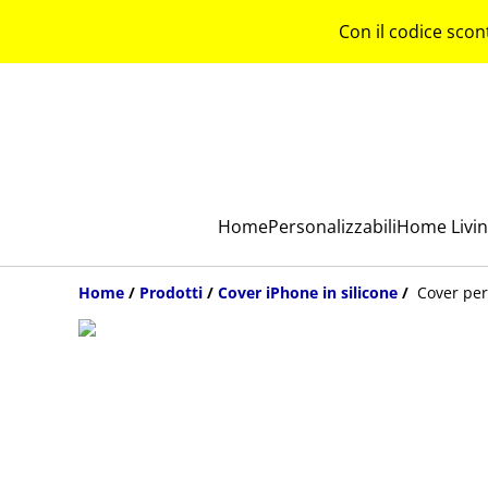
Con il codice scon
Home
Personalizzabili
Home Livi
Home
/
Prodotti
/
Cover iPhone in silicone
/
Cover per 