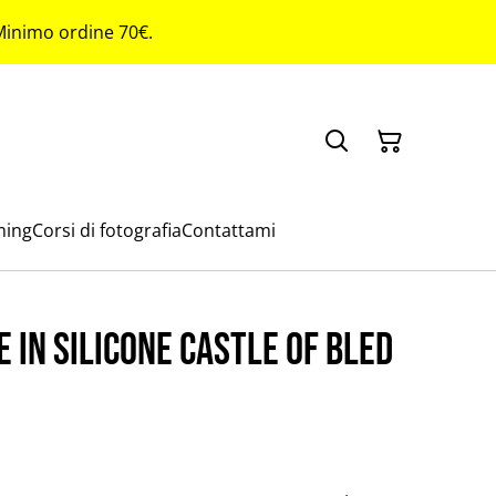
 Minimo ordine 70€.
ming
Corsi di fotografia
Contattami
 in silicone Castle of Bled