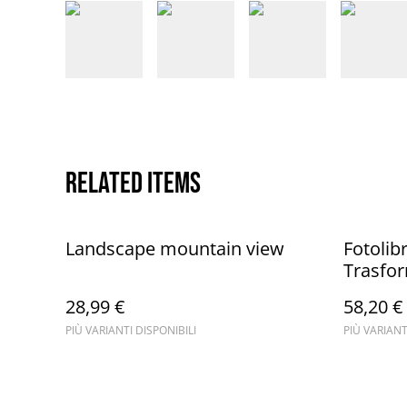
Related items
Landscape mountain view
Fotolib
Trasform
emozion
28,99 €
58,20 €
PIÙ VARIANTI DISPONIBILI
PIÙ VARIANT