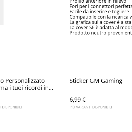
Profilo anteriore in rilievo
Fori per i connettori perfett
Facile da inserire e togliere
Compatibile con la ricarica 
La grafica sulla cover è a s
La cover SE è adatta al mod
Prodotto neutro proveniente
ro Personalizzato –
Sticker GM Gaming
a i tuoi ricordi in
i da sfogliare
6,99 €
I DISPONIBILI
PIÙ VARIANTI DISPONIBILI