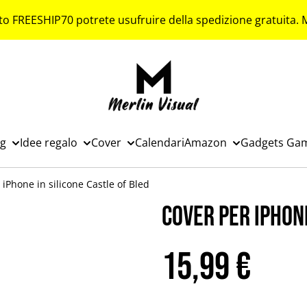
to FREESHIP70 potrete usufruire della spedizione gratuita.
ng
Idee regalo
Cover
Calendari
Amazon
Gadgets Ga
iPhone in silicone Castle of Bled
Cover per iPhone
15,99 €