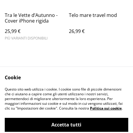
Tra le Vette d’Autunno -
Telo mare travel mod
Cover iPhone rigida
25,99 €
26,99 €
PIÙ VARIANTI DISPONIBILI
Cookie
Informativa sulla
Terms and
Questo sito web utilizza i cookie. I cookie sono file di piccole dimensioni
privacy
conditions
che ci aiutano a capire come gli utenti utilizzano i nostri servizi,
permettendoci di migliorare ulteriormente la loro esperienza. Per
maggiori informazioni sui cookie e sul modo in cui vengono utilizzati, fai
clic su "Impostazioni dei cookie". Consulta la nostra
Politica sui cookie
.
Accetta tutti