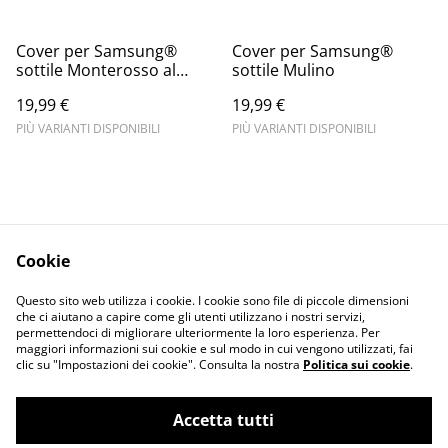
Cover per Samsung®
Cover per Samsung®
sottile Monterosso al
sottile Mulino
Mare
19,99 €
19,99 €
PIÙ VARIANTI DISPONIBILI
PIÙ VARIANTI DISPONIBILI
Cookie
Informativa sulla
Terms and
Questo sito web utilizza i cookie. I cookie sono file di piccole dimensioni
privacy
conditions
che ci aiutano a capire come gli utenti utilizzano i nostri servizi,
permettendoci di migliorare ulteriormente la loro esperienza. Per
maggiori informazioni sui cookie e sul modo in cui vengono utilizzati, fai
clic su "Impostazioni dei cookie". Consulta la nostra
Politica sui cookie
.
Accetta tutti