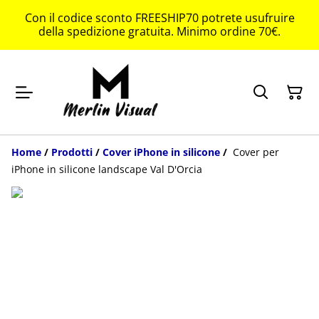
Con il codice sconto FREESHIP70 potrete usufruire
della spedizione gratuita. Minimo ordine 70€.
Home
/
Prodotti
/
Cover iPhone in silicone
/
Cover per
iPhone in silicone landscape Val D'Orcia