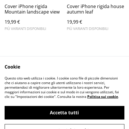
Cover iPhone rigida
Cover iPhone rigida house
Mountain landscape view
autumn leaf
19,99 €
19,99 €
PIÙ VARIANTI DISPONIBILI
PIÙ VARIANTI DISPONIBILI
Cookie
Informativa sulla
Terms and
Questo sito web utilizza i cookie. I cookie sono file di piccole dimensioni
privacy
conditions
che ci aiutano a capire come gli utenti utilizzano i nostri servizi,
permettendoci di migliorare ulteriormente la loro esperienza. Per
maggiori informazioni sui cookie e sul modo in cui vengono utilizzati, fai
clic su "Impostazioni dei cookie". Consulta la nostra
Politica sui cookie
.
Accetta tutti
©
2026
Merlin Visual