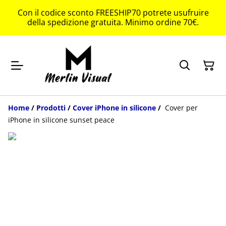
Con il codice sconto FREESHIP70 potrete usufruire
della spedizione gratuita. Minimo ordine 70€.
Home
/
Prodotti
/
Cover iPhone in silicone
/
Cover per
iPhone in silicone sunset peace