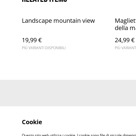
Landscape mountain view
Magliet
della 
19,99 €
24,99 €
PIÙ VARIANTI DISPONIBILI
PIÙ VARIANT
Cookie
Questo sito web utilizza i cookie. I cookie sono file di piccole dimensi