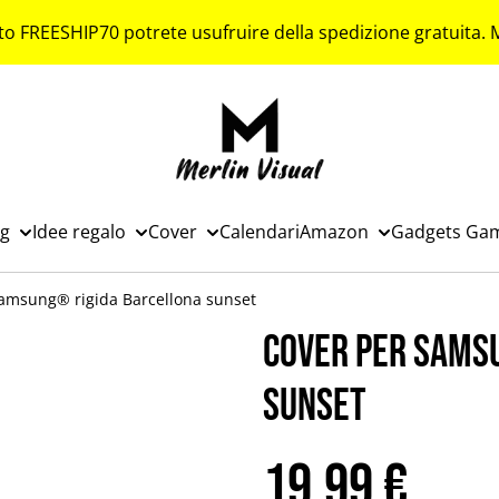
to FREESHIP70 potrete usufruire della spedizione gratuita.
ng
Idee regalo
Cover
Calendari
Amazon
Gadgets Ga
amsung® rigida Barcellona sunset
Cover per Sams
sunset
19,99 €