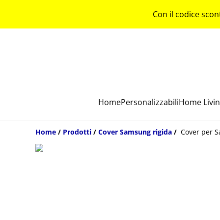
Con il codice scon
Home
Personalizzabili
Home Livi
Home
/
Prodotti
/
Cover Samsung rigida
/
Cover per S