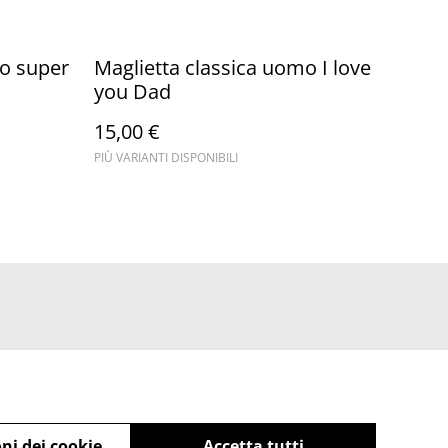
mo super
Maglietta classica uomo I love
you Dad
15,00 €
PIÙ VARIANTI DISPONIBILI
ni dei cookie
Accetta tutti