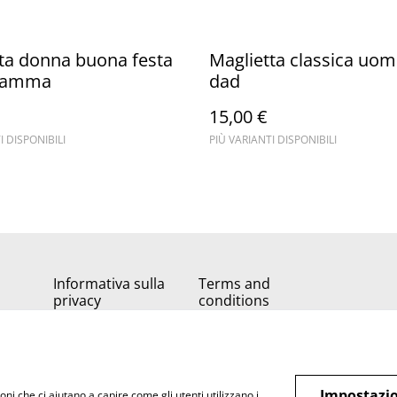
ta donna buona festa
Maglietta classica uo
mamma
dad
15,00 €
I DISPONIBILI
PIÙ VARIANTI DISPONIBILI
Informativa sulla
Terms and
privacy
conditions
Impostazio
oni che ci aiutano a capire come gli utenti utilizzano i