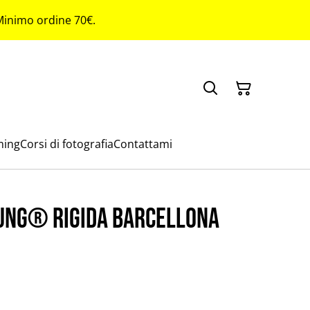
 Minimo ordine 70€.
ming
Corsi di fotografia
Contattami
ung® rigida Barcellona